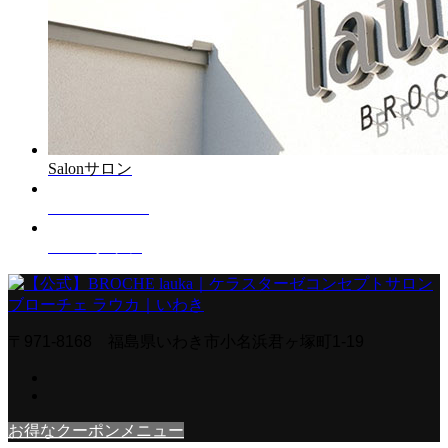
Salon
サロン
Menu
メニュー
Staff
スタッフ
〒971-8168 福島県いわき市小名浜君ヶ塚町1-19
お得なクーポンメニュー