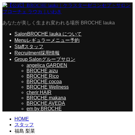
あなたが美しく生まれ変われる場所 BROCHE lauka
Salon
BROCHE lauka について
Menu
レギュラーメニュー予約
Staff
スタッフ
Recruitment
採用情報
Group Salon
グループサロン
angelica GARDEN
BROCHE aizu
BROCHE Rico
BROCHE cocoa
BROCHE Wellness
cherir HAIR
BROCHE makana
BROCHE AVEDA
em by BROCHE
HOME
スタッフ
福島 梨菜