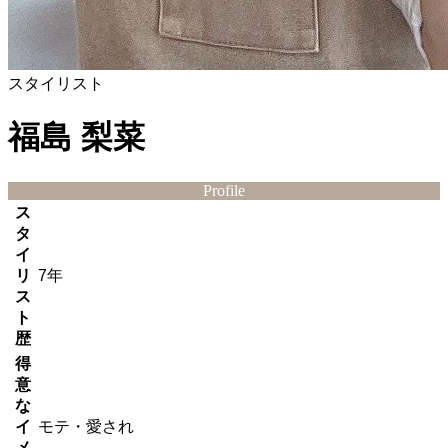
スタイリスト
福島 梨菜
Profile
ス
タ
イ
リ
7年
ス
ト
歴
得
意
な
イ
モテ・愛され
メ